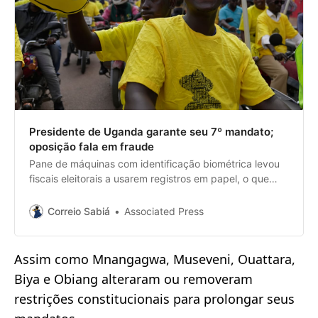
Presidente de Uganda garante seu 7º mandato;
oposição fala em fraude
Pane de máquinas com identificação biométrica levou
fiscais eleitorais a usarem registros em papel, o que
frustrou ativistas pró-democracia que pediam os
equipamentos para tentar evitar fraudes
Correio Sabiá
Associated Press
Assim como Mnangagwa, Museveni, Ouattara,
Biya e Obiang alteraram ou removeram
restrições constitucionais para prolongar seus