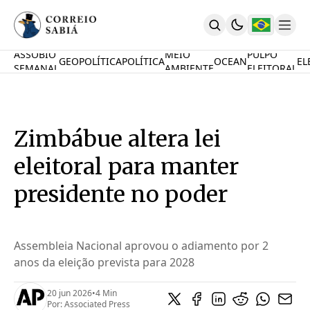
ASSOBIO
MEIO
PULPO
GEOPOLÍTICA
POLÍTICA
OCEAN
EL
SEMANAL
AMBIENTE
ELEITORAL
Comunidade
Mamute Político
Ocean Knowledge Hub
MauriNews
Zimbábue altera lei
Contrate
Quem Somos
eleitoral para manter
English
Inovações
presidente no poder
Desafio Oceânico
Imposto De Renda
Calcule O Carbono
Assembleia Nacional aprovou o adiamento por 2
Calcule A Poupança
anos da eleição prevista para 2028
PARTICIPE
20 jun 2026
•
4 Min
Por:
Associated Press