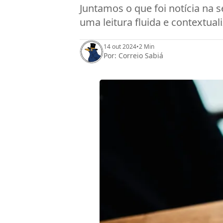
Juntamos o que foi notícia na 
uma leitura fluida e contextual
14 out 2024
•
2 Min
Por:
Correio Sabiá