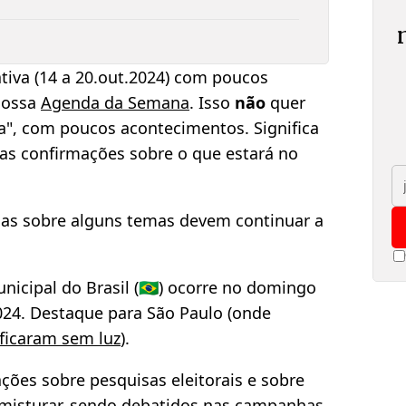
va (14 a 20.out.2024) com poucos
nossa
Agenda da Semana
. Isso
não
quer
la", com poucos acontecimentos. Significa
as confirmações sobre o que estará no
cias sobre alguns temas devem continuar a
unicipal do Brasil (🇧🇷) ocorre no domingo
024. Destaque para São Paulo (onde
ficaram sem luz
).
ções sobre pesquisas eleitorais e sobre
 misturar, sendo debatidos nas campanhas.