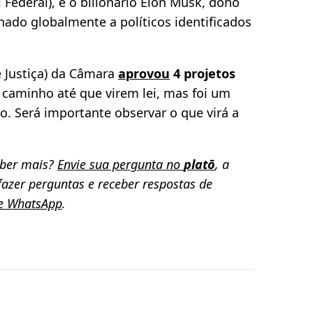
Federal), e o bilionário Elon Musk, dono
hado globalmente a políticos identificados
e Justiça) da Câmara
aprovou
4 projetos
 caminho até que virem lei, mas foi um
io. Será importante observar o que virá a
aber mais?
Envie sua pergunta no
platō
, a
azer perguntas e receber respostas de
de WhatsApp
.