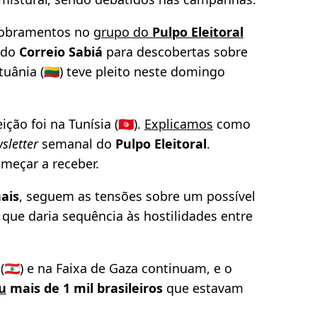
dobramentos no
grupo do
Pulpo Eleitoral
 do
Correio Sabiá
para descobertas sobre
tuânia (🇱🇹) teve pleito neste domingo
ão foi na Tunísia (🇹🇳).
Explicamos
como
sletter
semanal do
Pulpo Eleitoral
.
meçar a receber.
ais
, seguem as tensões sobre um possível
), o que daria sequência às hostilidades entre
🇱🇧) e na Faixa de Gaza continuam, e o
u
mais de 1 mil brasileiros
que estavam