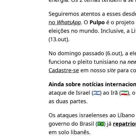
Seguiremos atentos a esses des
no
WhatsApp
. O
Pulpo
é o projeto
eleições no mundo. Inclusive, a Li
(13.out).
No domingo passado (6.out), a eleiç
funciona o pleito tunisiano na
new
Cadastre-se
em nosso
site
para co
Ainda sobre notícias internacion
ataque de Israel (🇮🇱) ao Irã (🇮🇷
as duas partes.
Os ataques israelenses ao Líbano (
governo do Brasil (🇧🇷) já
repatrio
em solo libanês.