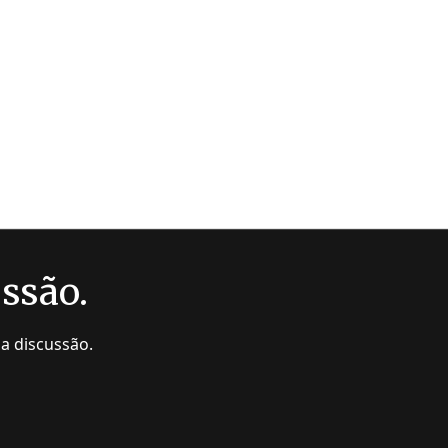
ussão.
da discussão.