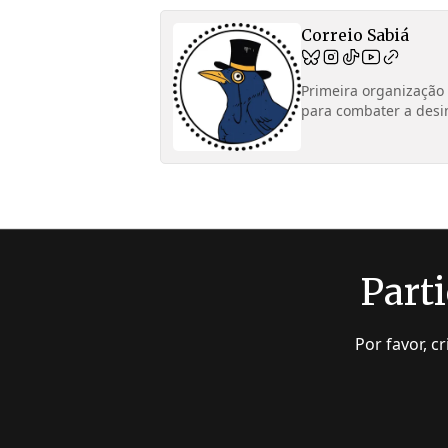
Correio Sabiá
Primeira organização 
para combater a desi
Parti
Por favor, c