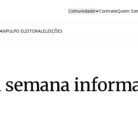
Comunidade
Contrate
Quem So
AN
PULPO ELEITORAL
ELEIÇÕES
 semana informat