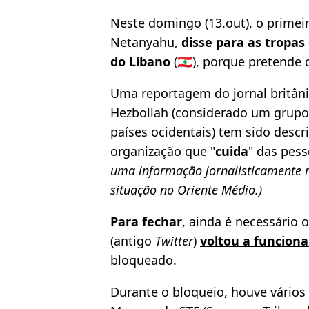
Neste domingo (13.out), o primeiro
Netanyahu,
disse
para as tropas
do Líbano
(🇱🇧), porque pretende
Uma
reportagem do jornal britân
Hezbollah (considerado um grupo t
países ocidentais) tem sido desc
organização que "
cuida
" das pes
uma informação jornalisticamente r
situação no Oriente Médio.)
Para fechar
, ainda é necessário
(antigo
Twitter
)
voltou a funciona
bloqueado.
Durante o bloqueio, houve vários 