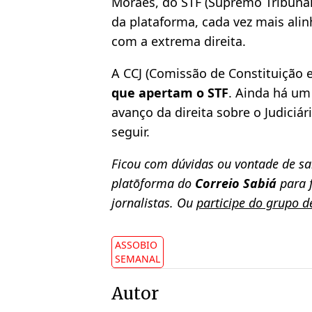
Moraes, do STF (Supremo Tribunal 
da plataforma, cada vez mais alin
com a extrema direita.
A CCJ (Comissão de Constituição 
que apertam o STF
. Ainda há um
avanço da direita sobre o Judiciár
seguir.
Ficou com dúvidas ou vontade de s
platōforma do
Correio Sabiá
para f
jornalistas. Ou
participe do grupo 
ASSOBIO
SEMANAL
Autor