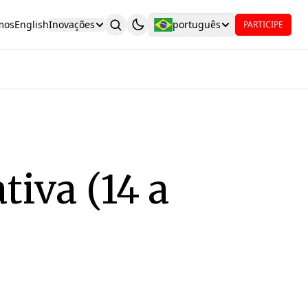
mos
English
Inovações
português
PARTICIPE
iva (14 a