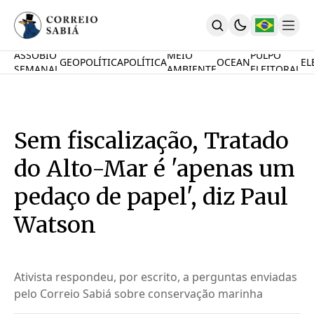
ASSOBIO
MEIO
PULPO
GEOPOLÍTICA
POLÍTICA
OCEAN
EL
SEMANAL
AMBIENTE
ELEITORAL
Comunidade
Mamute Político
Ocean Knowledge Hub
MauriNews
Sem fiscalização, Tratado
Contrate
Quem Somos
do Alto-Mar é 'apenas um
English
Inovações
pedaço de papel', diz Paul
Desafio Oceânico
Watson
Imposto De Renda
Calcule O Carbono
Calcule A Poupança
PARTICIPE
Ativista respondeu, por escrito, a perguntas enviadas
pelo Correio Sabiá sobre conservação marinha