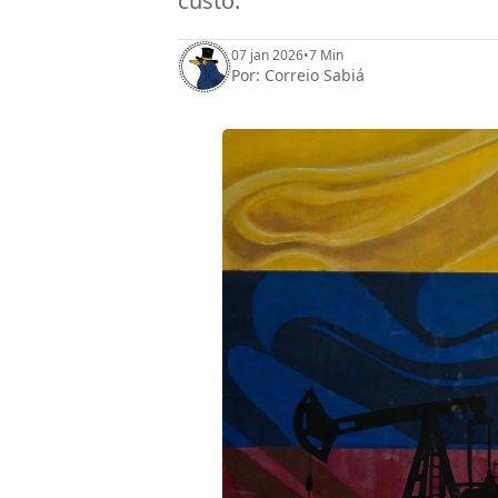
custo.
07 jan 2026
•
7 Min
Por:
Correio Sabiá