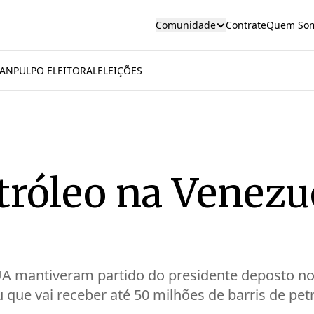
Comunidade
Contrate
Quem So
AN
PULPO ELEITORAL
ELEIÇÕES
tróleo na Venezu
UA mantiveram partido do presidente deposto n
que vai receber até 50 milhões de barris de pet