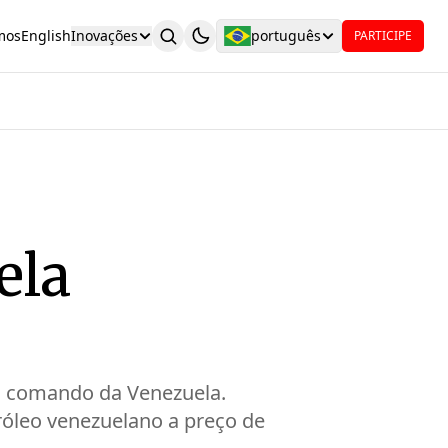
mos
English
Inovações
português
PARTICIPE
ela
o comando da Venezuela.
róleo venezuelano a preço de