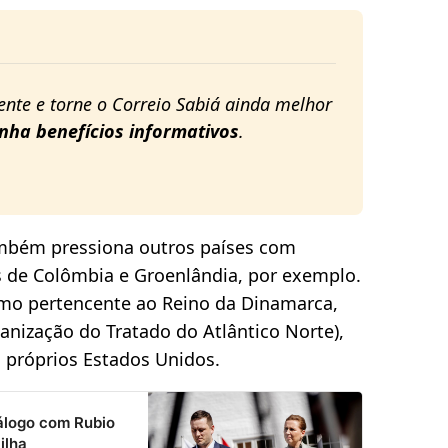
nte e torne o Correio Sabiá ainda melhor 
nha benefícios informativos
. 
mbém pressiona outros países com
s de Colômbia e Groenlândia, por exemplo.
omo pertencente ao Reino da Dinamarca,
nização do Tratado do Atlântico Norte),
s próprios Estados Unidos.
álogo com Rubio
ilha