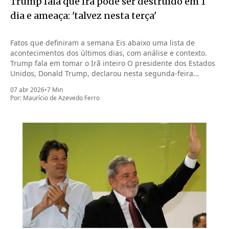
Trump fala que Irã pode ser destruído em 1
dia e ameaça: 'talvez nesta terça'
Fatos que definiram a semana Eis abaixo uma lista de
acontecimentos dos últimos dias, com análise e contexto.
Trump fala em tomar o Irã inteiro O presidente dos Estados
Unidos, Donald Trump, declarou nesta segunda-feira
(6.abr.2026) que pode tomar o Irã inteiro na noite desta
07 abr 2026
•
7 Min
terça-feira (7.abr)
Por:
Maurício de Azevedo Ferro