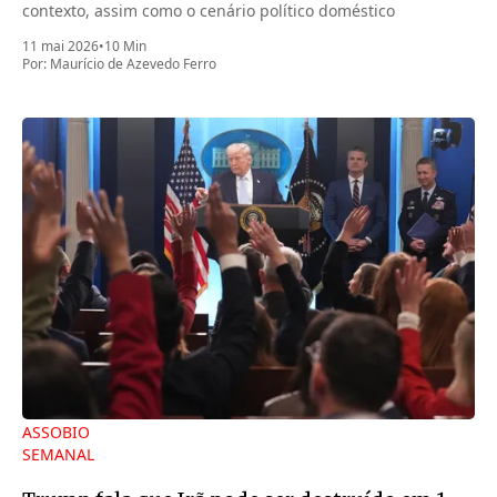
contexto, assim como o cenário político doméstico
11 mai 2026
•
10 Min
Por:
Maurício de Azevedo Ferro
ASSOBIO
SEMANAL