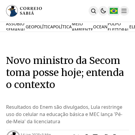
ASSOBIO
MEIO
PULPO
GEOPOLÍTICA
POLÍTICA
OCEAN
EL
SEMANAL
AMBIENTE
ELEITORAL
Comunidade
Mamute Político
Ocean Knowledge Hub
MauriNews
Novo ministro da Secom
Contrate
Quem Somos
toma posse hoje; entenda
English
Inovações
o contexto
Desafio Oceânico
Imposto De Renda
Calcule O Carbono
Resultados do Enem são divulgados, Lula restringe
Calcule A Poupança
uso do celular na educação básica e MEC lança 'Pé-
PARTICIPE
de-Meia' da licenciatura
14 jan 2025
•
3 Min