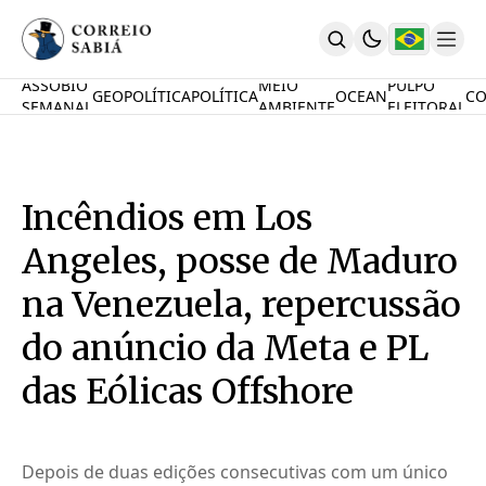
ASSOBIO
MEIO
PULPO
GEOPOLÍTICA
POLÍTICA
OCEAN
CO
SEMANAL
AMBIENTE
ELEITORAL
Comunidade
Mamute Político
Ocean Knowledge Hub
MauriNews
Incêndios em Los
Contrate
Quem Somos
Angeles, posse de Maduro
English
Inovações
na Venezuela, repercussão
Desafio Oceânico
do anúncio da Meta e PL
Imposto De Renda
Calcule O Carbono
das Eólicas Offshore
Calcule A Poupança
PARTICIPE
Depois de duas edições consecutivas com um único