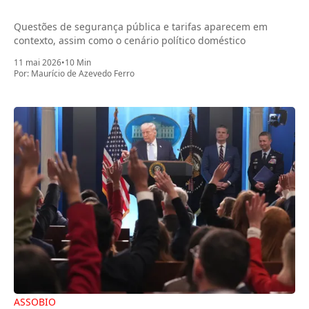
Questões de segurança pública e tarifas aparecem em
contexto, assim como o cenário político doméstico
11 mai 2026
•
10 Min
Por:
Maurício de Azevedo Ferro
ASSOBIO