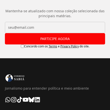
Mantenha-se atualizado com nossa coleção selecionada das
principais matérias.
PARTICIPE AGORA
Concordo com os
Terms
e
Privacy Policy
do site.
Jornalismo para entender política e meio ambiente