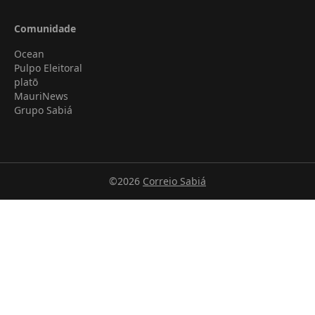
Comunidade
Ocean
Pulpo Eleitoral
platō
MauriNews
Grupo Sabiá
©2026
Correio Sabiá