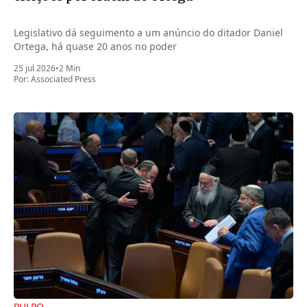
Legislativo dá seguimento a um anúncio do ditador Daniel
Ortega, há quase 20 anos no poder
25 jul 2026
•
2 Min
Por:
Associated Press
PULPO