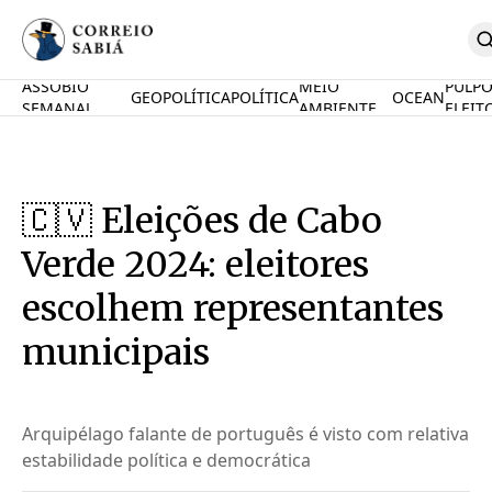
ASSOBIO
MEIO
PULP
GEOPOLÍTICA
POLÍTICA
OCEAN
SEMANAL
AMBIENTE
ELEIT
Comunidade
Mamute Político
Ocean Knowledge Hub
MauriNews
🇨🇻 Eleições de Cabo
Contrate
Quem Somos
Verde 2024: eleitores
English
Inovações
escolhem representantes
Desafio Oceânico
municipais
Imposto De Renda
Calcule O Carbono
Calcule A Poupança
PARTICIPE
Arquipélago falante de português é visto com relativa
estabilidade política e democrática