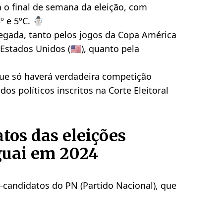
a o final de semana da eleição, com
º e 5ºC. ☃️
egada, tanto pelos jogos da Copa América
stados Unidos (🇺🇸), quanto pela
que só haverá verdadeira competição
dos políticos inscritos na Corte Eleitoral
tos das eleições
guai em 2024
ré-candidatos do PN (Partido Nacional), que