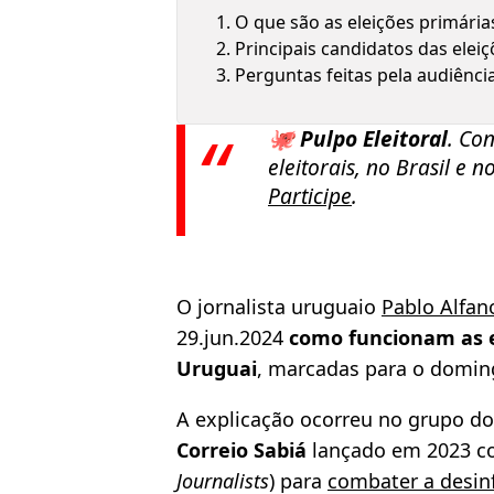
O que são as eleições primári
Principais candidatos das elei
Perguntas feitas pela audiência
🐙 Pulpo Eleitoral
. Co
eleitorais, no Brasil e
Participe
.
O jornalista uruguaio
Pablo Alfan
29.jun.2024
como funcionam
as 
Uruguai
, marcadas para o doming
A explicação ocorreu no grupo d
Correio Sabiá
lançado em 2023 co
Journalists
) para
combater a desin