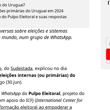
as do Uruguai?
ções primárias do Uruguai em 2024
 do Pulpo Eleitoral e suas respostas
nversas sobre eleições e sistemas
 no mundo, num grupo de
WhatsApp
.
o
, do
Sudestada
, explicou no dia
eleições internas (ou primárias) do
o (30.jun).
o
WhatsApp
do
Pulpo Eleitoral
, projeto do
m apoio do ICFJ (
International Center for
formação eleitoral ao empoderar a