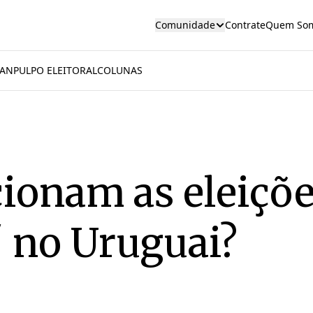
Comunidade
Contrate
Quem So
AN
PULPO ELEITORAL
COLUNAS
ionam as eleiçõ
' no Uruguai?