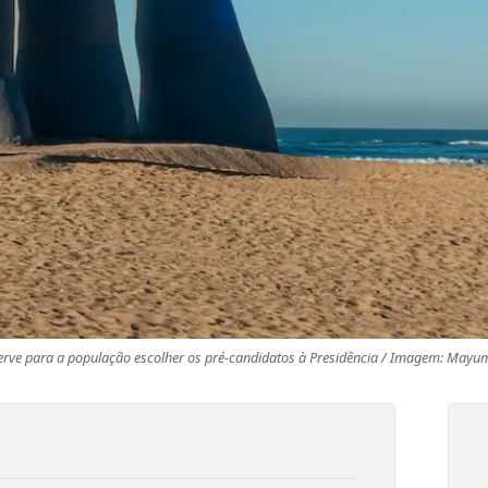
serve para a população escolher os pré-candidatos à Presidência / Imagem: Mayu