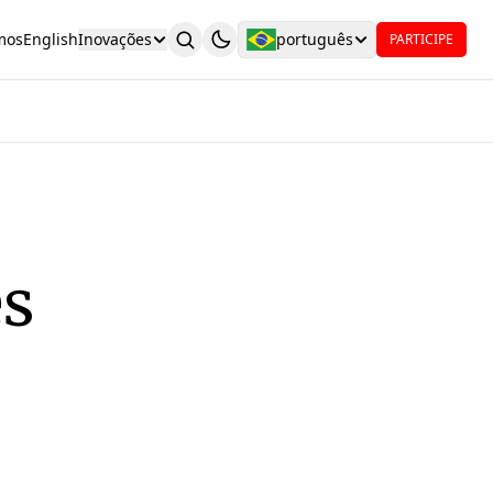
mos
English
Inovações
português
PARTICIPE
es