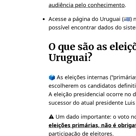
audiência pelo conhecimento
.
Acesse a página do Uruguai (🇺🇾)
possível encontrar dados do siste
O que são as eleiç
Uruguai?
🗳️ As eleições internas ("primár
escolherem os candidatos definiti
A eleição presidencial ocorre no 
sucessor do atual presidente Luis
⚠️ Um dado importante: o voto no
eleições primárias, não é obriga
participação de eleitores.