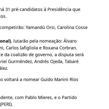
há 31 pré-candidatos à Presidência que
cos.
 competirão: Yamandú Orsi, Carolina Cosse
onal)
, lutarão pela nomeação: Álvaro
i, Carlos Iafigliola e Roxana Corbran.
rte da coalizão de governo, a disputa será
abriel Gurméndez, Andrés Ojeda, Tabaré
ález.
o voltará a nomear Guido Manini Ríos
dente, com Pablo Mieres, e o Partido
(PERI).