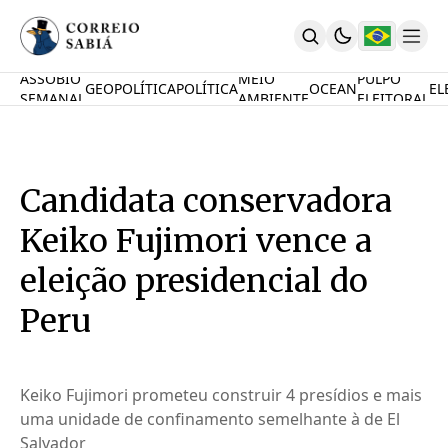
ASSOBIO
MEIO
PULPO
GEOPOLÍTICA
POLÍTICA
OCEAN
EL
SEMANAL
AMBIENTE
ELEITORAL
Comunidade
Mamute Político
Ocean Knowledge Hub
MauriNews
Candidata conservadora
Contrate
Quem Somos
Keiko Fujimori vence a
English
Inovações
eleição presidencial do
Desafio Oceânico
Peru
Imposto De Renda
Calcule O Carbono
Calcule A Poupança
PARTICIPE
Keiko Fujimori prometeu construir 4 presídios e mais
uma unidade de confinamento semelhante à de El
Salvador