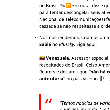
no Brasil. 🛰️🛜 Em nota, disse q
para tentar descongelar seus ativ
Nacional de Telecomunicações) f
cassada se não respeitasse a orde
Nós nos rendemos. Criamos uma 
Sabiá
no
BlueSky
. Siga
aqui
.
🇻🇪
Venezuela
. Assessor especia
respeitados do Brasil, Celso Amo
Reuters e declarou que
“não há 
autoritária”
no país vizinho. 🧗🏻‍♂️ -
“Temos notícias de vári
anunciou mais de 2 mil 