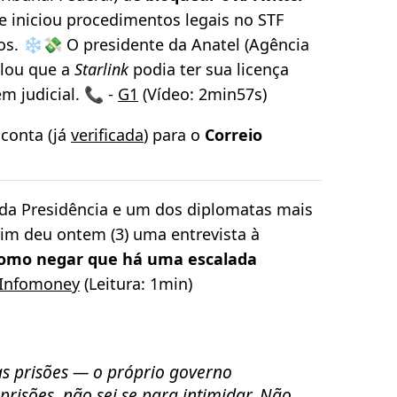
ue iniciou procedimentos legais no STF
os. ❄️💸 O presidente da Anatel (Agência
alou que a
Starlink
podia ter sua licença
m judicial. 📞 -
G1
(Vídeo: 2min57s)
conta (já
verificada
) para o
Correio
l da Presidência e um dos diplomatas mais
rim deu ontem (3) uma entrevista à
como negar que há uma escalada
Infomoney
(Leitura: 1min)
as prisões — o próprio governo
prisões, não sei se para intimidar. Não