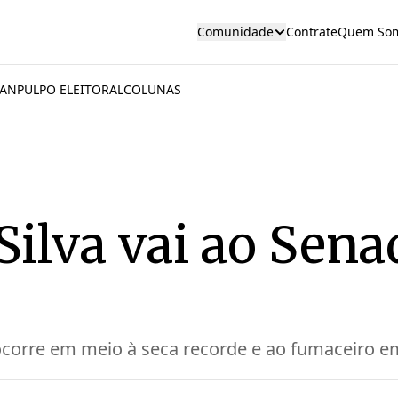
Comunidade
Contrate
Quem So
AN
PULPO ELEITORAL
COLUNAS
Silva vai ao Sena
ocorre em meio à seca recorde e ao fumaceiro em