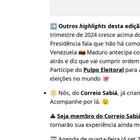
➡️ Outros
highlights
desta ediçã
trimestre de 2024 cresce acima d
Presidência fala que ‘não há como 
Venezuela 🇻🇪 Maduro antecipa c
atrás e diz que vai cumprir orde
Participe do
Pulpo Eleitoral
para 
eleições no mundo 🐙
🔆 Nós, do
Correio Sabiá
, já cri
Acompanhe por lá. 😉
⚠️
Seja membro do Correio Sabi
tornarão sua experiência ainda m
🗓️ Agenda de quarta-feira (4.set.2