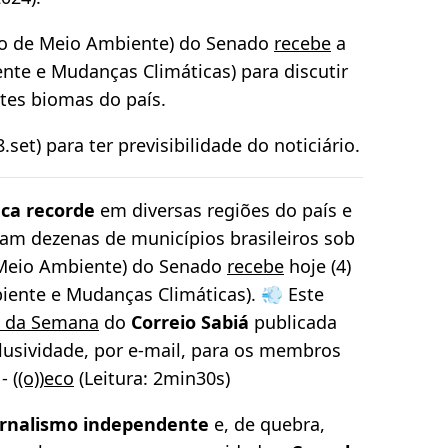
ão de Meio Ambiente) do Senado
recebe
a
nte e Mudanças Climáticas) para discutir
ntes biomas do país.
8.set) para ter previsibilidade do noticiário.
ca recorde
em diversas regiões do país e
am dezenas de municípios brasileiros sob
 Meio Ambiente) do Senado
recebe
hoje (4)
biente e Mudanças Climáticas). 💨 Este
 da Semana
do
Correio Sabiá
publicada
lusividade, por e-mail, para os membros
 -
((o))eco
(Leitura: 2min30s)
jornalismo independente
e, de quebra,