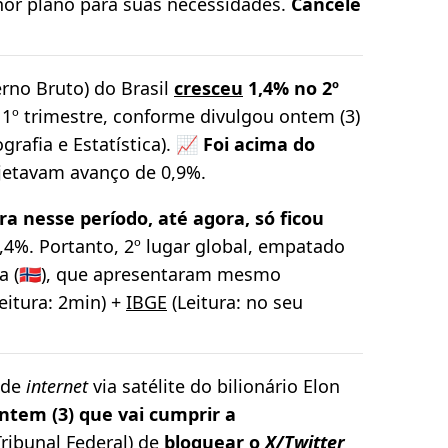
hor plano para suas necessidades.
Cancele
erno Bruto) do Brasil
cresceu
1,4% no 2º
1º trimestre, conforme divulgou ontem (3)
grafia e Estatística). 📈
Foi acima do
rojetavam avanço de 0,9%.
a nesse período, até agora, só ficou
2,4%. Portanto, 2º lugar global, empatado
ga (🇳🇴), que apresentaram mesmo
eitura: 2min) +
IBGE
(Leitura: no seu
 de
internet
via satélite do bilionário Elon
ntem (3) que vai cumprir a
ribunal Federal) de
bloquear o
X/Twitter