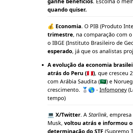
ganhe benefícios
. Escolha o mel
quando quiser.
💰
Economia
. O PIB (Produto Int
trimestre
, na comparação com o 
o IBGE (Instituto Brasileiro de Geo
esperado
, já que os analistas p
A evolução da economia brasileir
atrás do Peru (🇵🇪)
, que cresceu 
com Arábia Saudita (🇸🇦) e Norue
crescimento. 🥈🌎 -
Infomoney
(L
tempo)
💻
X/Twitter
. A
Starlink
, empresa
Musk,
voltou atrás e informou o
determinação do STF
(Supremo T