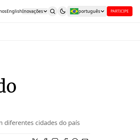
mos
English
Inovações
português
PARTICIPE
do
 diferentes cidades do país