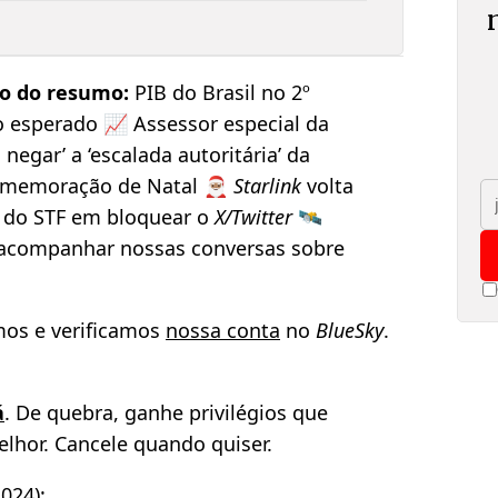
o do resumo:
PIB do Brasil no 2º
o esperado 📈 Assessor especial da
negar’ a ‘escalada autoritária’ da
omemoração de Natal 🎅🏽
Starlink
volta
m do STF em bloquear o
X/Twitter
🛰️
acompanhar nossas conversas sobre
amos e verificamos
nossa conta
no
BlueSky
.
á
. De quebra, ganhe privilégios que
elhor. Cancele quando quiser.
024):