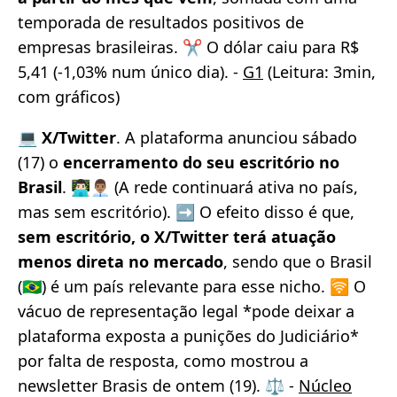
temporada de resultados positivos de
empresas brasileiras. ✂️ O dólar caiu para R$
5,41 (-1,03% num único dia). -
G1
(Leitura: 3min,
com gráficos)
💻
X/Twitter
. A plataforma anunciou sábado
(17) o
encerramento do seu escritório no
Brasil
. 👨🏻‍💻👨🏽‍💼 (A rede continuará ativa no país,
mas sem escritório). ➡️ O efeito disso é que,
sem escritório, o X/Twitter terá atuação
menos direta no mercado
, sendo que o Brasil
(🇧🇷) é um país relevante para esse nicho. 🛜 O
vácuo de representação legal *pode deixar a
plataforma exposta a punições do Judiciário*
por falta de resposta, como mostrou a
newsletter Brasis de ontem (19). ⚖️ -
Núcleo