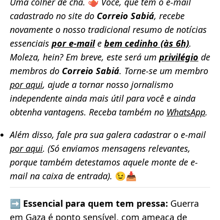
Uma colher de chá.
🫖
Você, que tem o e-mail
cadastrado no site do
Correio Sabiá
, recebe
novamente o nosso tradicional resumo de notícias
essenciais
por e-mail
e
bem cedinho (às 6h)
.
Moleza, hein?
Em breve, este será um
privilégio
de
membros do
Correio Sabiá
. Torne-se um membro
por aqui
, ajude a tornar nosso jornalismo
independente ainda mais útil para você e ainda
obtenha vantagens. Receba também no
WhatsApp
.
Além disso, fale pra sua galera cadastrar o e-mail
por aqui
. (Só enviamos mensagens relevantes,
porque também detestamos aquele monte de e-
mail na caixa de entrada).
😉📥
➡️ Essencial para quem tem pressa:
Guerra
em Gaza é ponto sensível, com ameaça de