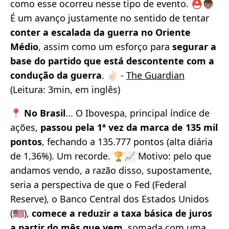
como esse ocorreu nesse tipo de evento. ⛑️👦🏽
É um avanço justamente no sentido de tentar
conter a escalada da guerra no Oriente
Médio
, assim como um esforço para
segurar a
base do partido que está descontente com a
condução da guerra
. ✌🏻 -
The Guardian
(Leitura: 3min, em inglês)
📍
No Brasil
... O Ibovespa, principal índice de
ações,
passou pela 1ª vez da marca de 135 mil
pontos
, fechando a 135.777 pontos (alta diária
de 1,36%). Um recorde. 🏆📈 Motivo: pelo que
andamos vendo, a razão disso, supostamente,
seria a perspectiva de que o Fed (Federal
Reserve), o Banco Central dos Estados Unidos
(🇺🇸),
comece a reduzir a taxa básica de juros
a partir do mês que vem
, somada com uma