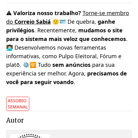
⚠️
Valoriza nosso trabalho?
Torne-se membro
do
Correio Sabiá
🙂🪪 De quebra,
ganhe
privilégios
. Recentemente,
mudamos o site
para o sistema mais veloz que conhecemos
.
👨🏻‍💻 Desenvolvemos novas ferramentas
informativas, como Pulpo Eleitoral, Fórum e
platō. ⚙️🛜 Tudo
sem anúncios
para sua
experiência ser melhor. Agora,
precisamos de
você para seguir voando
.
ASSOBIO
SEMANAL
Autor