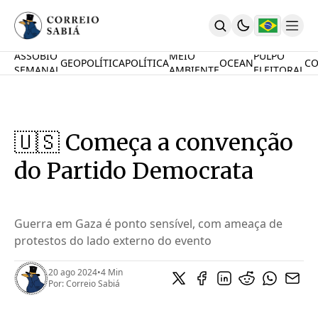
ASSOBIO
MEIO
PULPO
GEOPOLÍTICA
POLÍTICA
OCEAN
CO
SEMANAL
AMBIENTE
ELEITORAL
Comunidade
Mamute Político
Ocean Knowledge Hub
MauriNews
🇺🇸 Começa a convenção
Contrate
Quem Somos
do Partido Democrata
English
Inovações
Desafio Oceânico
Guerra em Gaza é ponto sensível, com ameaça de
Imposto De Renda
protestos do lado externo do evento
Calcule O Carbono
Calcule A Poupança
20 ago 2024
•
4 Min
PARTICIPE
Por:
Correio Sabiá