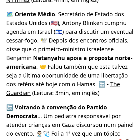
🗺️
Oriente Médio
. Secretário de Estado dos
Estados Unidos (🇺🇸), Antony Blinken cumpriu
agenda em Israel (🇮🇱) para discutir um eventual
cessar-fogo. 🕊️ Depois dos encontros oficiais,
disse que o primeiro-ministro israelense
Benjamin
Netanyahu apoia a proposta norte-
americana
. 🤝 Falou também que esta talvez
seja a última oportunidade de uma libertação
dos reféns até hoje com o Hamas. 🔚 -
The
Guardian
(Leitura: 3min, em inglês)
🔙
Voltando à convenção do Partido
Democrata
… Um pediatra responsável por
atender crianças em Gaza discursou num painel
do evento. 👨🏻‍⚕️🩺 Foi a 1ª vez que um tópico