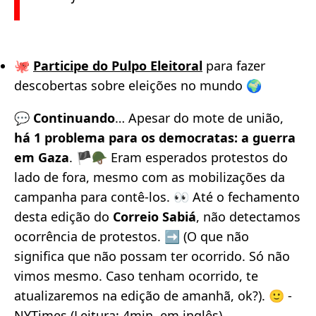
🐙
Participe do Pulpo Eleitoral
para fazer
descobertas sobre eleições no mundo 🌍
💬
Continuando
… Apesar do mote de união,
há 1 problema para os democratas: a guerra
em Gaza
. 🏴🪖 Eram esperados protestos do
lado de fora, mesmo com as mobilizações da
campanha para contê-los. 👀 Até o fechamento
desta edição do
Correio Sabiá
, não detectamos
ocorrência de protestos. ➡️ (O que não
significa que não possam ter ocorrido. Só não
vimos mesmo. Caso tenham ocorrido, te
atualizaremos na edição de amanhã, ok?). 🙂 -
NYTimes
(Leitura: 4min, em inglês)