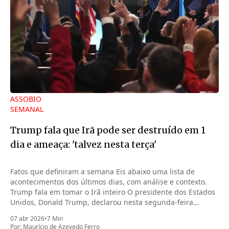
ASSOBIO
SEMANAL
Trump fala que Irã pode ser destruído em 1
dia e ameaça: 'talvez nesta terça'
Fatos que definiram a semana Eis abaixo uma lista de
acontecimentos dos últimos dias, com análise e contexto.
Trump fala em tomar o Irã inteiro O presidente dos Estados
Unidos, Donald Trump, declarou nesta segunda-feira
(6.abr.2026) que pode tomar o Irã inteiro na noite desta
07 abr 2026
•
7 Min
terça-feira (7.abr)
Por:
Maurício de Azevedo Ferro