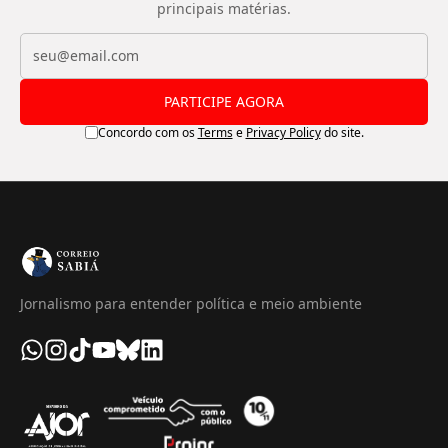
principais matérias.
PARTICIPE AGORA
Concordo com os
Terms
e
Privacy Policy
do site.
Jornalismo para entender política e meio ambiente