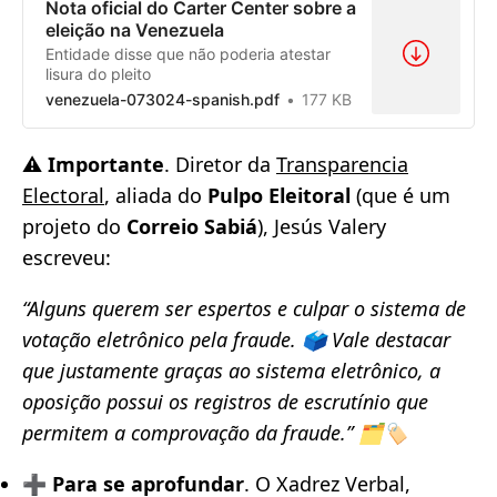
Nota oficial do Carter Center sobre a
eleição na Venezuela
Entidade disse que não poderia atestar
lisura do pleito
venezuela-073024-spanish.pdf
177 KB
⚠️
Importante
. Diretor da
Transparencia
Electoral
, aliada do
Pulpo Eleitoral
(que é um
projeto do
Correio Sabiá
), Jesús Valery
escreveu:
“Alguns querem ser espertos e culpar o sistema de
votação eletrônico pela fraude. 🗳️ Vale destacar
que justamente graças ao sistema eletrônico, a
oposição possui os registros de escrutínio que
permitem a comprovação da fraude.” 🗂️🏷️
➕
Para se aprofundar
. O Xadrez Verbal,