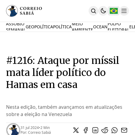
ASSOBIO
MEIO
PULPO
GEOPOLÍTICA
POLÍTICA
OCEAN
EL
SEMANAL
AMBIENTE
ELEITORAL
Comunidade
Mamute Político
Ocean Knowledge Hub
MauriNews
#1216: Ataque por míssil
Contrate
Quem Somos
mata líder político do
English
Inovações
Hamas em casa
Desafio Oceânico
Imposto De Renda
Calcule O Carbono
Nesta edição, também avançamos em atualizações
Calcule A Poupança
sobre a eleição na Venezuela
PARTICIPE
31 jul 2024
•
2 Min
Por:
Correio Sabiá