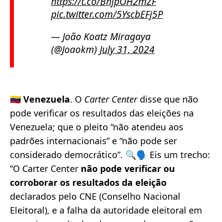
https://t.co/BhjpOH2mZF
pic.twitter.com/5YscbEFj5P
— João Koatz Miragaya
(@Joaokm)
July 31, 2024
🇻🇪
Venezuela
. O
Carter Center
disse que não
pode verificar os resultados das eleições na
Venezuela; que o pleito “não atendeu aos
padrões internacionais” e “não pode ser
considerado democrático”. 🔍🗣️ Eis um trecho:
“O Carter Center
não pode verificar ou
corroborar os resultados da eleição
declarados pelo CNE (Conselho Nacional
Eleitoral), e a falha da autoridade eleitoral em