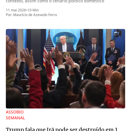
contexto, assim como o cenário político doméstico
11 mai 2026
•
10 Min
Por:
Maurício de Azevedo Ferro
ASSOBIO
SEMANAL
Trump fala que Irã pode ser destruído em 1