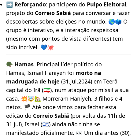
➡️
Reforçando
:
participem
do
Pulpo Eleitoral
,
projeto do
Correio Sabiá
para conversar e fazer
descobertas sobre eleições no mundo. 🌎🗳️ O
grupo é interativo, e a interação respeitosa
(mesmo com pontos de vista diferentes) tem
sido incrível. 💙🐙
🪖
Hamas
. Principal líder político do
Hamas, Ismail Haniyeh foi
morto na
madrugada de hoje
(31.jul.2024) em Teerã,
capital do Irã (🇮🇷), num ataque por míssil a sua
casa. 💥🤯🏡 Morreram Haniyeh, 3 filhos e 4
netos. 🏴 Até onde vimos para fechar esta
edição do
Correio Sabiá
(por volta das 11h de
31.jul), Israel (🇮🇱) ainda não tinha se
manifestado oficialmente. 👀 Um dia antes (30),