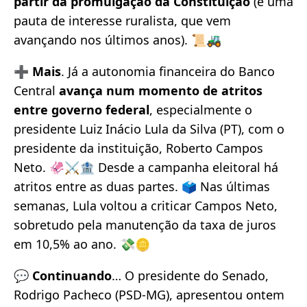
partir da promulgação da Constituição
(é uma
pauta de interesse ruralista, que vem
avançando nos últimos anos). 📜🚜
➕
Mais
. Já a autonomia financeira do Banco
Central
avança num momento de atritos
entre governo federal
, especialmente o
presidente Luiz Inácio Lula da Silva (PT), com o
presidente da instituição, Roberto Campos
Neto. 🦑⚔️🏦 Desde a campanha eleitoral há
atritos entre as duas partes. 🗳️ Nas últimas
semanas, Lula voltou a criticar Campos Neto,
sobretudo pela manutenção da taxa de juros
em 10,5% ao ano. 💸🪙
💬
Continuando
… O presidente do Senado,
Rodrigo Pacheco (PSD-MG), apresentou ontem