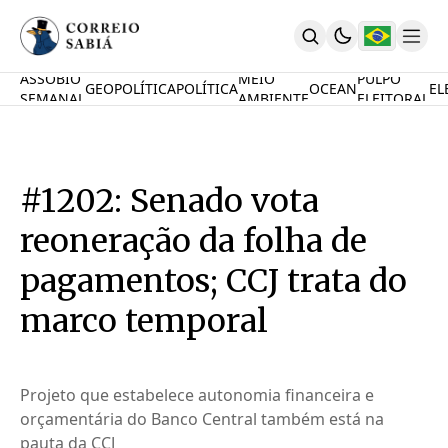
ASSOBIO
MEIO
PULPO
GEOPOLÍTICA
POLÍTICA
OCEAN
EL
SEMANAL
AMBIENTE
ELEITORAL
Comunidade
Mamute Político
Ocean Knowledge Hub
MauriNews
#1202: Senado vota
Contrate
Quem Somos
reoneração da folha de
English
Inovações
pagamentos; CCJ trata do
Desafio Oceânico
marco temporal
Imposto De Renda
Calcule O Carbono
Calcule A Poupança
PARTICIPE
Projeto que estabelece autonomia financeira e
orçamentária do Banco Central também está na
pauta da CCJ