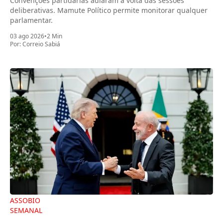
Convenções partidárias adiaram a volta das sessões
deliberativas. Mamute Político permite monitorar qualquer
parlamentar.
03 ago 2026
•
2 Min
Por:
Correio Sabiá
ASSOBIO
SEMANAL