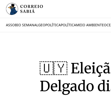
ASSOBIO SEMANAL
GEOPOLÍTICA
POLÍTICA
MEIO AMBIENTE
OCE
🇺🇾 Eleiç
Delgado d