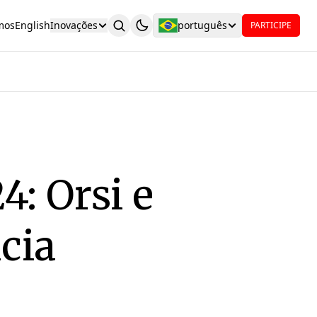
mos
English
Inovações
português
PARTICIPE
4: Orsi e
cia