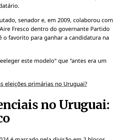
atário.
eputado, senador e, em 2009, colaborou com
 Aire Fresco dentro do governante Partido
 o favorito para ganhar a candidatura na
eeleger este modelo" que "antes era um
.
 eleições primárias no Uruguai?
enciais no Uruguai:
co
2024 é marcado pela divisão em 2 blocos