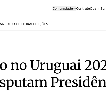
Comunidade
Contrate
Quem So
AN
PULPO ELEITORAL
ELEIÇÕES
ão no Uruguai 202
isputam Presidên