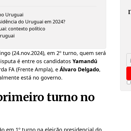
no Uruguai
sidência do Uruguai em 2024?
ai: contexto político
Uruguai
mingo (24.nov.2024), em 2º turno, quem será
disputa é entre os candidatos
Yamandú
rda FA (Frente Ampla), e
Álvaro Delgado
,
ualmente está no governo.
primeiro turno no
ão em 1º turno na eleição presidencial do