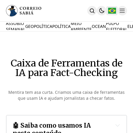
ASSOBIO
MEIO
PULPO
GEOPOLÍTICA
POLÍTICA
OCEAN
EL
SEMANAL
AMBIENTE
ELEITORAL
Comunidade
Mamute Político
Ocean Knowledge Hub
MauriNews
Caixa de Ferramentas de
Contrate
Quem Somos
IA para Fact-Checking
English
Inovações
Desafio Oceânico
Mentira tem asa curta. Criamos uma caixa de ferramentas
Imposto De Renda
que usam IA e ajudam jornalistas a checar fatos.
Calcule O Carbono
Calcule A Poupança
PARTICIPE
🤖 Saiba como usamos IA 