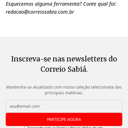
Esquecemos alguma ferramenta? Conte qual foi:
redacao@correiosabia.com.br
ClaimReview API
Ferramenta do Google que usa IA para coletar
e distribuir verificações de fatos de várias
organizações.
CrossCheck
Inscreva-se nas newsletters do
Sistema colaborativo que utiliza IA para
Correio Sabiá.
identificar e verificar rumores virais.
Deepware Scanner
Mantenha-se atualizado com nossa coleção selecionada das
principais matérias.
Detector de deepfakes que utiliza IA para
analisar vídeos e identificar possíveis
manipulações faciais.
PARTICIPE AGORA
Earthcam