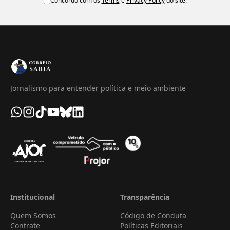
Concordo com os
Terms
e
Privacy Policy
do site.
Rede de webcams ao vivo que pode ser usada
para verificar eventos e locais em tempo real
ou por data específica.
First Draft Verification Toolbox
Conjunto abrangente de recursos para
Jornalismo para entender política e meio ambiente
verificação de informações, incluindo guias e
ferramentas para diferentes tipos de
conteúdo.
Forensically
Ferramenta online para análise forense de
imagens, que ajuda a detectar manipulações
digitais através de diversos filtros de análise.
Institucional
Transparência
FotoForensics
Quem Somos
Código de Conduta
Contrate
Políticas Editoriais
Site que oferece análise forense de imagens