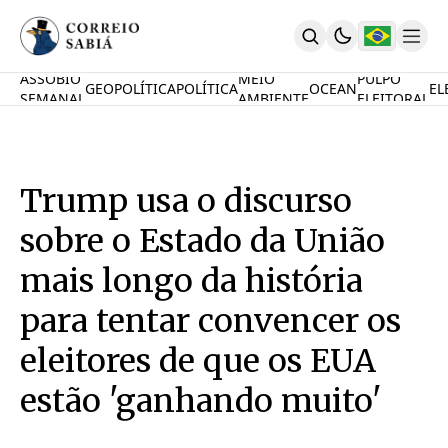
ASSOBIO
MEIO
PULPO
GEOPOLÍTICA
POLÍTICA
OCEAN
EL
SEMANAL
AMBIENTE
ELEITORAL
Comunidade
Mamute Político
Ocean Knowledge Hub
MauriNews
Trump usa o discurso
Contrate
Quem Somos
sobre o Estado da União
English
Inovações
mais longo da história
Desafio Oceânico
para tentar convencer os
Imposto De Renda
Calcule O Carbono
eleitores de que os EUA
Calcule A Poupança
PARTICIPE
estão 'ganhando muito'