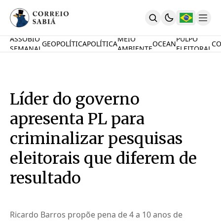
ASSOBIO
MEIO
PULPO
GEOPOLÍTICA
POLÍTICA
OCEAN
CO
SEMANAL
AMBIENTE
ELEITORAL
Comunidade
Mamute Político
Ocean Knowledge Hub
MauriNews
Líder do governo
Contrate
Quem Somos
apresenta PL para
English
Inovações
criminalizar pesquisas
Desafio Oceânico
eleitorais que diferem de
Imposto De Renda
Calcule O Carbono
resultado
Calcule A Poupança
PARTICIPE
Ricardo Barros propõe pena de 4 a 10 anos de