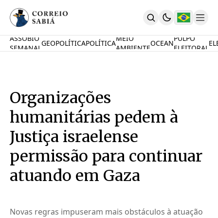
ASSOBIO
MEIO
PULPO
GEOPOLÍTICA
POLÍTICA
OCEAN
EL
SEMANAL
AMBIENTE
ELEITORAL
Comunidade
Mamute Político
Ocean Knowledge Hub
MauriNews
Organizações
Contrate
Quem Somos
humanitárias pedem à
English
Inovações
Justiça israelense
Desafio Oceânico
permissão para continuar
Imposto De Renda
Calcule O Carbono
atuando em Gaza
Calcule A Poupança
PARTICIPE
Novas regras impuseram mais obstáculos à atuação