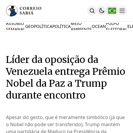
ASSOBIO
MEIO
PULPO
GEOPOLÍTICA
POLÍTICA
OCEAN
EL
SEMANAL
AMBIENTE
ELEITORAL
Comunidade
Mamute Político
Ocean Knowledge Hub
MauriNews
Líder da oposição da
Contrate
Quem Somos
Venezuela entrega Prêmio
English
Inovações
Nobel da Paz a Trump
Desafio Oceânico
durante encontro
Imposto De Renda
Calcule O Carbono
Calcule A Poupança
PARTICIPE
Apesar do gesto, que é meramente simbólico (já que
o Nobel não pode ser transferido), Trump mantém
uma partidária de Maduro na Presidência da