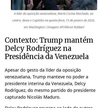
A líder da oposição venezuelana, María Corina Machado, ao 
centro, deixa o Capitólio na quinta-feira, 15 de janeiro de 2026, 
em Washington / Imagem: AP/Allison Robbert
Contexto: Trump mantém
Delcy Rodríguez na
Presidência da Venezuela
Apesar do gesto da líder da oposição
venezuelana, Trump manteve no poder a
presidente interina da Venezuela, Delcy
Rodríguez, do mesmo partido do presidente
capturado Nicolás Maduro.
Delcy Rodríguez governa ao lado de outros