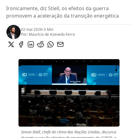
Ironicamente, diz Stiell, os efeitos da guerra
promovem a aceleração da transição energética
02 mai 2026
•
3 Min
Por:
Maurício de Azevedo Ferro
Simon Stiell, chefe do clima das Nações Unidas, discursa 
durante a sessão plenária de encerramento da COP29, a 