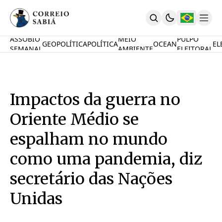
ASSOBIO
MEIO
PULPO
GEOPOLÍTICA
POLÍTICA
OCEAN
EL
SEMANAL
AMBIENTE
ELEITORAL
Comunidade
Mamute Político
Ocean Knowledge Hub
MauriNews
Impactos da guerra no
Contrate
Quem Somos
Oriente Médio se
English
Inovações
espalham no mundo
Desafio Oceânico
como uma pandemia, diz
Imposto De Renda
Calcule O Carbono
secretário das Nações
Calcule A Poupança
PARTICIPE
Unidas