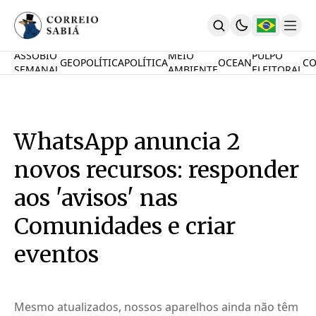
ASSOBIO
MEIO
PULPO
GEOPOLÍTICA
POLÍTICA
OCEAN
CO
SEMANAL
AMBIENTE
ELEITORAL
Comunidade
Mamute Político
Ocean Knowledge Hub
MauriNews
WhatsApp anuncia 2
Contrate
Quem Somos
novos recursos: responder
English
Inovações
aos 'avisos' nas
Desafio Oceânico
Comunidades e criar
Imposto De Renda
Calcule O Carbono
eventos
Calcule A Poupança
PARTICIPE
Mesmo atualizados, nossos aparelhos ainda não têm