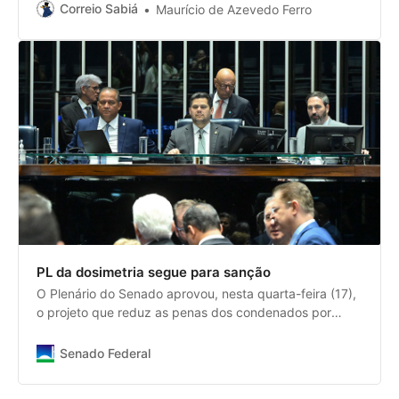
Correio Sabiá
Maurício de Azevedo Ferro
PL da dosimetria segue para sanção
O Plenário do Senado aprovou, nesta quarta-feira (17),
o projeto que reduz as penas dos condenados por
envolvimento nos atos golpistas do 8 de janeiro de
2023 (PL 2.162/2023 ). Foram 48 votos a favor e 25
Senado Federal
contrários, além de uma abstenção. Do deputado
Marcelo Crivella (Republicanos-RS) e relatado pelo