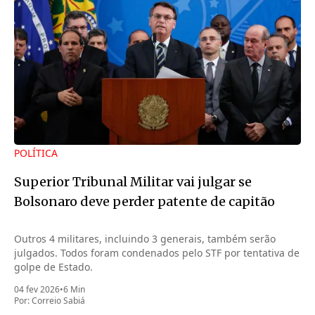
POLÍTICA
Superior Tribunal Militar vai julgar se
Bolsonaro deve perder patente de capitão
Outros 4 militares, incluindo 3 generais, também serão
julgados. Todos foram condenados pelo STF por tentativa de
golpe de Estado.
04 fev 2026
•
6 Min
Por:
Correio Sabiá