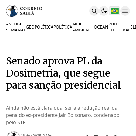
ASSOBIO
MEIO
PULPO
GEOPOLÍTICA
POLÍTICA
OCEAN
EL
SEMANAL
AMBIENTE
ELEITORAL
Comunidade
Mamute Político
Ocean Knowledge Hub
MauriNews
Senado aprova PL da
Contrate
Quem Somos
Dosimetria, que segue
English
Inovações
para sanção presidencial
Desafio Oceânico
Imposto De Renda
Calcule O Carbono
Ainda não está clara qual seria a redução real da
Calcule A Poupança
pena do ex-presidente Jair Bolsonaro, condenado
PARTICIPE
pelo STF
18 dez 2025
•
3 Min