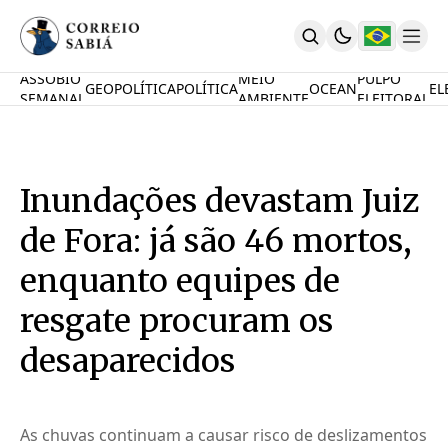
ASSOBIO
MEIO
PULPO
GEOPOLÍTICA
POLÍTICA
OCEAN
EL
SEMANAL
AMBIENTE
ELEITORAL
Comunidade
Mamute Político
Ocean Knowledge Hub
MauriNews
Inundações devastam Juiz
Contrate
Quem Somos
de Fora: já são 46 mortos,
English
Inovações
enquanto equipes de
Desafio Oceânico
resgate procuram os
Imposto De Renda
Calcule O Carbono
desaparecidos
Calcule A Poupança
PARTICIPE
As chuvas continuam a causar risco de deslizamentos