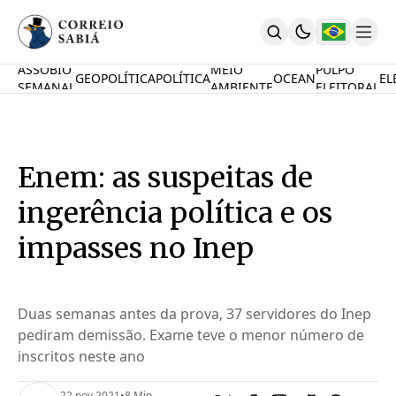
ASSOBIO
MEIO
PULPO
GEOPOLÍTICA
POLÍTICA
OCEAN
EL
SEMANAL
AMBIENTE
ELEITORAL
Comunidade
Mamute Político
Ocean Knowledge Hub
MauriNews
Enem: as suspeitas de
Contrate
Quem Somos
ingerência política e os
English
Inovações
impasses no Inep
Desafio Oceânico
Imposto De Renda
Calcule O Carbono
Duas semanas antes da prova, 37 servidores do Inep
Calcule A Poupança
pediram demissão. Exame teve o menor número de
PARTICIPE
inscritos neste ano
22 nov 2021
•
8 Min