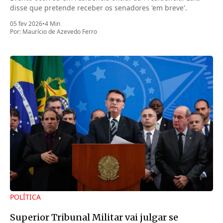
disse que pretende receber os senadores 'em breve'.
05 fev 2026
•
4 Min
Por:
Maurício de Azevedo Ferro
POLÍTICA
Superior Tribunal Militar vai julgar se