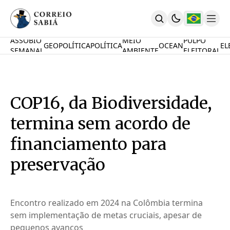
ASSOBIO
MEIO
PULPO
GEOPOLÍTICA
POLÍTICA
OCEAN
EL
SEMANAL
AMBIENTE
ELEITORAL
Comunidade
Mamute Político
Ocean Knowledge Hub
MauriNews
COP16, da Biodiversidade,
Contrate
Quem Somos
termina sem acordo de
English
Inovações
financiamento para
Desafio Oceânico
preservação
Imposto De Renda
Calcule O Carbono
Calcule A Poupança
PARTICIPE
Encontro realizado em 2024 na Colômbia termina
sem implementação de metas cruciais, apesar de
pequenos avanços