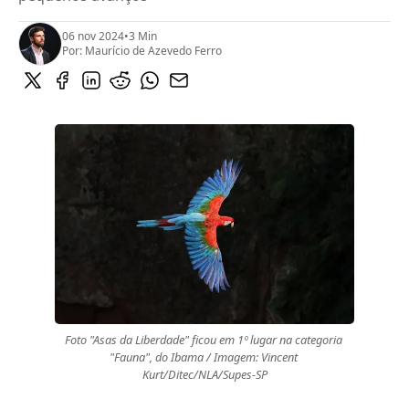
06 nov 2024
•
3 Min
Por:
Maurício de Azevedo Ferro
Foto "Asas da Liberdade" ficou em 1º lugar na categoria 
"Fauna", do Ibama / Imagem: Vincent 
Kurt/Ditec/NLA/Supes-SP