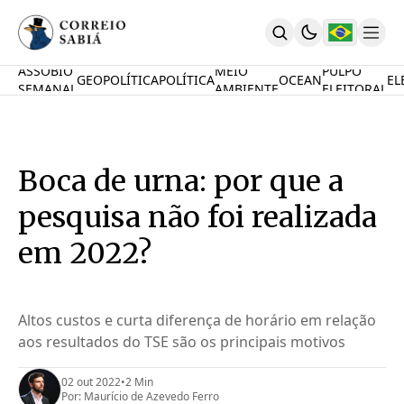
ASSOBIO
MEIO
PULPO
GEOPOLÍTICA
POLÍTICA
OCEAN
EL
SEMANAL
AMBIENTE
ELEITORAL
Comunidade
Mamute Político
Ocean Knowledge Hub
MauriNews
Boca de urna: por que a
Contrate
Quem Somos
pesquisa não foi realizada
English
Inovações
em 2022?
Desafio Oceânico
Imposto De Renda
Calcule O Carbono
Altos custos e curta diferença de horário em relação
Calcule A Poupança
aos resultados do TSE são os principais motivos
PARTICIPE
02 out 2022
•
2 Min
Por:
Maurício de Azevedo Ferro