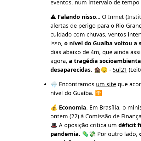
eventos, num intervalo de tempo 
⚠️
Falando nisso
… O Inmet (Insti
alertas de perigo para o Rio Gra
cuidado com chuvas, ventos inte
isso,
o nível do Guaíba voltou a 
dias abaixo de 4m, que ainda ass
agora,
a tragédia socioambienta
desaparecidas
. 🏚️😔 -
Sul21
(Leit
🌧️ Encontramos
um site
que acom
nível do Guaíba. 🛜
💰
Economia
. Em Brasília, o min
ontem (22) à Comissão de Finanç
🎩 A oposição critica um
déficit 
pandemia
. 🦠💸 Por outro lado,