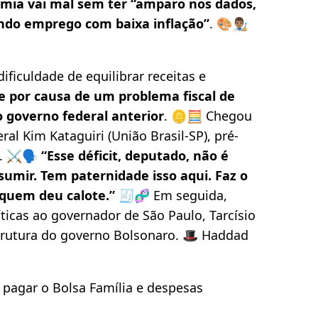
omia vai mal sem ter “amparo nos dados,
ndo emprego com baixa inflação”
. 🎨👨🏽‍🎨
ificuldade de equilibrar receitas e
re por causa de um problema fiscal de
 governo federal anterior
. 🪙🧮 Chegou
al Kim Kataguiri (União Brasil-SP), pré-
. ⚔️🗣️
“Esse déficit, deputado, não é
sumir. Tem paternidade isso aqui. Faz o
quem deu calote.”
🧾🧬 Em seguida,
íticas ao governador de São Paulo, Tarcísio
estrutura do governo Bolsonaro. 🎩 Haddad
 pagar o Bolsa Família e despesas