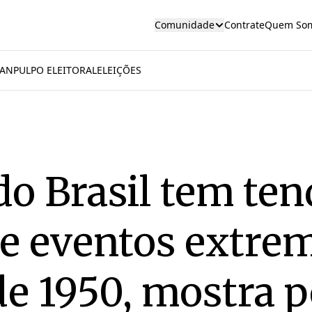
Comunidade
Contrate
Quem So
AN
PULPO ELEITORAL
ELEIÇÕES
 do Brasil tem te
e eventos extre
e 1950, mostra 