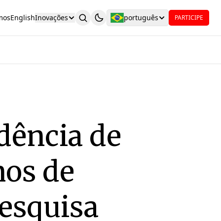
mos
English
Inovações
português
PARTICIPE
ndência de
mos de
pesquisa