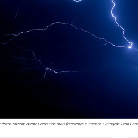
áticas tornam eventos extremos mais frequentes e intensos / Imagem: Leon Con