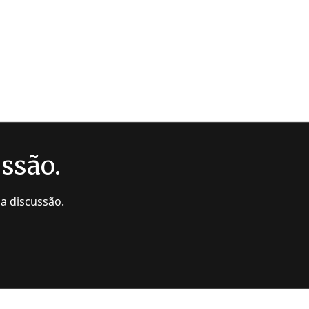
ussão.
da discussão.