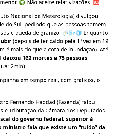
menor. ♻️ Não aceite relativizações. 🆘
tuto Nacional de Meterologia) divulgou
nde do Sul, pedindo que as pessoas tomem
nsos e queda de granizo. ⛈️🌬️🧊 Enquanto
subir
(depois de ter caído pela 1ª vez em 19
im é mais do que a cota de inundação). Até
l deixou 162 mortes e 75 pessoas
ura: 2min)
panha em tempo real, com gráficos, o
istro Fernando Haddad (Fazenda) falou
as e Tributação da Câmara dos Deputados.
fiscal do governo federal, superior à
o ministro fala que existe um “ruído” da