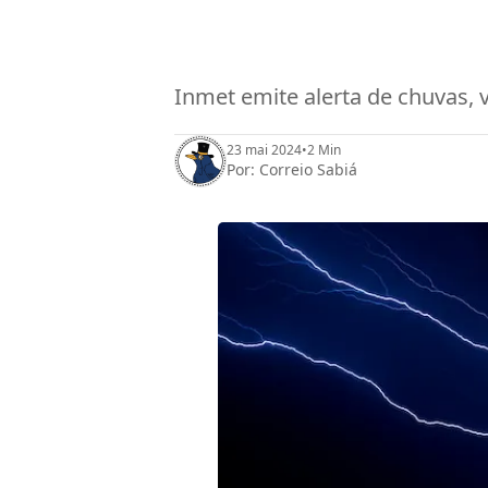
Inmet emite alerta de chuvas, 
23 mai 2024
•
2 Min
Por:
Correio Sabiá