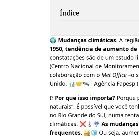
Índice
🌍
Mudanças climáticas
. A regi
1950, tendência de aumento de
constatações são de um estudo l
(Centro Nacional de Monitorament
colaboração com o
Met Office
–o s
Unido. 📊🤝🛰️ -
Agência Fapesp
(
⁉️
Por que isso importa?
Porque p
naturais”. É possível que você te
no Rio Grande do Sul, numa tentat
climáticas. ❌🌡️☔️
As mudanças 
frequentes
. 🏜️🧊 Ou seja, aume