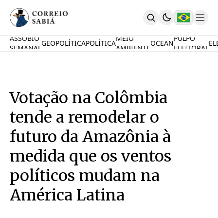
ASSOBIO
MEIO
PULPO
GEOPOLÍTICA
POLÍTICA
OCEAN
EL
SEMANAL
AMBIENTE
ELEITORAL
Comunidade
Mamute Político
Ocean Knowledge Hub
MauriNews
Votação na Colômbia
Contrate
Quem Somos
tende a remodelar o
English
Inovações
futuro da Amazônia à
Desafio Oceânico
medida que os ventos
Imposto De Renda
Calcule O Carbono
políticos mudam na
Calcule A Poupança
PARTICIPE
América Latina