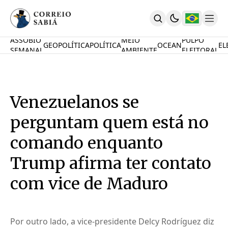
ASSOBIO
MEIO
PULPO
GEOPOLÍTICA
POLÍTICA
OCEAN
EL
SEMANAL
AMBIENTE
ELEITORAL
Comunidade
Mamute Político
Ocean Knowledge Hub
MauriNews
Venezuelanos se
Contrate
Quem Somos
perguntam quem está no
English
Inovações
comando enquanto
Desafio Oceânico
Trump afirma ter contato
Imposto De Renda
Calcule O Carbono
com vice de Maduro
Calcule A Poupança
PARTICIPE
Por outro lado, a vice-presidente Delcy Rodríguez diz