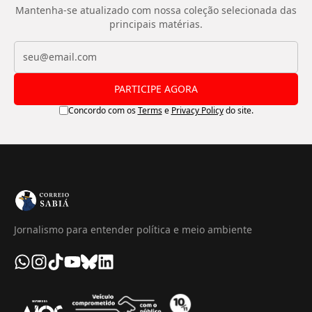
Mantenha-se atualizado com nossa coleção selecionada das
principais matérias.
PARTICIPE AGORA
Concordo com os
Terms
e
Privacy Policy
do site.
Jornalismo para entender política e meio ambiente