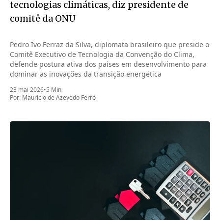
tecnologias climáticas, diz presidente de
comitê da ONU
Pedro Ivo Ferraz da Silva, diplomata brasileiro que preside o
Comitê Executivo de Tecnologia da Convenção do Clima,
defende postura ativa dos países em desenvolvimento para
dominar as inovações da transição energética
23 mai 2026
•
5 Min
Por:
Maurício de Azevedo Ferro