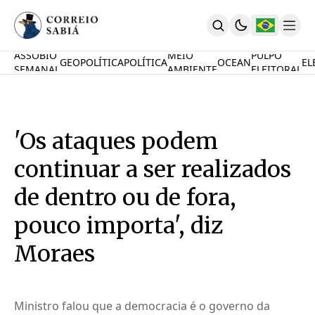
ASSOBIO
MEIO
PULPO
GEOPOLÍTICA
POLÍTICA
OCEAN
EL
SEMANAL
AMBIENTE
ELEITORAL
Comunidade
Mamute Político
Ocean Knowledge Hub
MauriNews
'Os ataques podem
Contrate
Quem Somos
continuar a ser realizados
English
Inovações
de dentro ou de fora,
Desafio Oceânico
pouco importa', diz
Imposto De Renda
Calcule O Carbono
Moraes
Calcule A Poupança
PARTICIPE
Ministro falou que a democracia é o governo da