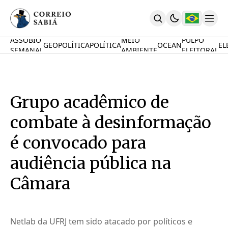
ASSOBIO
MEIO
PULPO
GEOPOLÍTICA
POLÍTICA
OCEAN
EL
SEMANAL
AMBIENTE
ELEITORAL
Comunidade
Mamute Político
Ocean Knowledge Hub
MauriNews
Grupo acadêmico de
Contrate
Quem Somos
combate à desinformação
English
Inovações
é convocado para
Desafio Oceânico
audiência pública na
Imposto De Renda
Calcule O Carbono
Câmara
Calcule A Poupança
PARTICIPE
Netlab da UFRJ tem sido atacado por políticos e