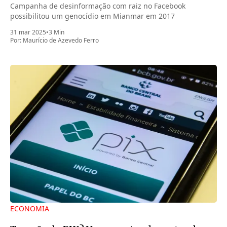
Campanha de desinformação com raiz no Facebook
possibilitou um genocídio em Mianmar em 2017
31 mar 2025
•
3 Min
Por:
Maurício de Azevedo Ferro
ECONOMIA