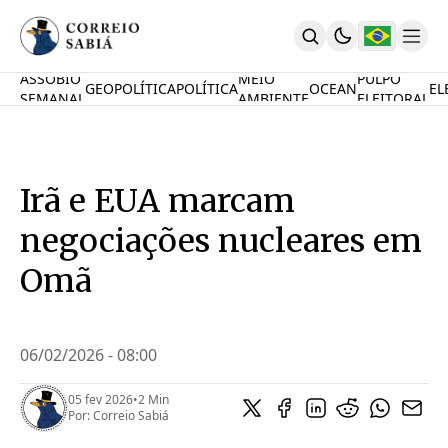
ASSOBIO
MEIO
PULPO
GEOPOLÍTICA
POLÍTICA
OCEAN
EL
SEMANAL
AMBIENTE
ELEITORAL
Comunidade
Mamute Político
Ocean Knowledge Hub
MauriNews
Irã e EUA marcam
Contrate
Quem Somos
negociações nucleares em
English
Inovações
Omã
Desafio Oceânico
Imposto De Renda
Calcule O Carbono
06/02/2026 - 08:00
Calcule A Poupança
PARTICIPE
05 fev 2026
•
2 Min
Por:
Correio Sabiá