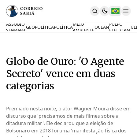
ASSOBIO
MEIO
PULPO
GEOPOLÍTICA
POLÍTICA
OCEAN
EL
SEMANAL
AMBIENTE
ELEITORAL
Comunidade
Mamute Político
Ocean Knowledge Hub
MauriNews
Globo de Ouro: 'O Agente
Contrate
Quem Somos
Secreto' vence em duas
English
Inovações
categorias
Desafio Oceânico
Imposto De Renda
Calcule O Carbono
Premiado nesta noite, o ator Wagner Moura disse em
Calcule A Poupança
discurso que 'precisamos de mais filmes sobre a
PARTICIPE
ditadura militar'. Ele declarou que a eleição de
Bolsonaro em 2018 foi uma 'manifestação física dos