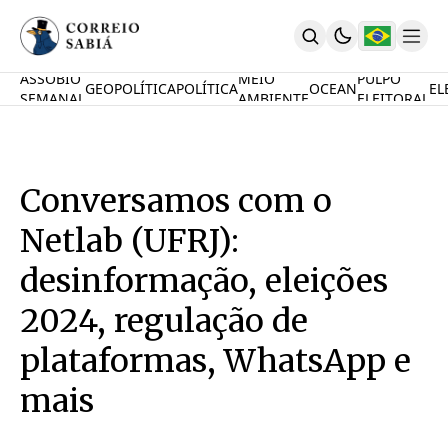
ASSOBIO
MEIO
PULPO
GEOPOLÍTICA
POLÍTICA
OCEAN
EL
SEMANAL
AMBIENTE
ELEITORAL
Comunidade
Mamute Político
Ocean Knowledge Hub
MauriNews
Conversamos com o
Contrate
Quem Somos
Netlab (UFRJ):
English
Inovações
desinformação, eleições
Desafio Oceânico
2024, regulação de
Imposto De Renda
Calcule O Carbono
plataformas, WhatsApp e
Calcule A Poupança
PARTICIPE
mais