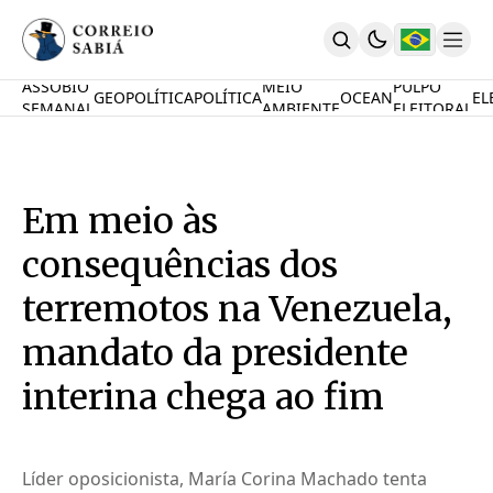
ASSOBIO
MEIO
PULPO
GEOPOLÍTICA
POLÍTICA
OCEAN
EL
SEMANAL
AMBIENTE
ELEITORAL
Comunidade
Mamute Político
Ocean Knowledge Hub
MauriNews
Em meio às
Contrate
Quem Somos
consequências dos
English
Inovações
terremotos na Venezuela,
Desafio Oceânico
mandato da presidente
Imposto De Renda
Calcule O Carbono
interina chega ao fim
Calcule A Poupança
PARTICIPE
Líder oposicionista, María Corina Machado tenta