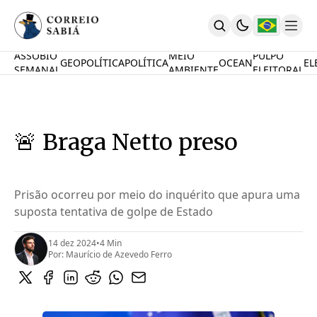
ASSOBIO
MEIO
PULPO
GEOPOLÍTICA
POLÍTICA
OCEAN
EL
SEMANAL
AMBIENTE
ELEITORAL
Comunidade
Mamute Político
Ocean Knowledge Hub
MauriNews
🚨 Braga Netto preso
Contrate
Quem Somos
English
Inovações
Prisão ocorreu por meio do inquérito que apura uma
suposta tentativa de golpe de Estado
Desafio Oceânico
Imposto De Renda
Calcule O Carbono
14 dez 2024
•
4 Min
Por:
Maurício de Azevedo Ferro
Calcule A Poupança
PARTICIPE