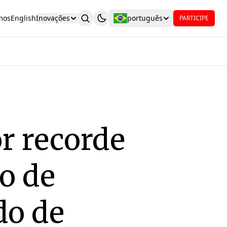
mos
English
Inovações
português
PARTICIPE
or recorde
o de
do de