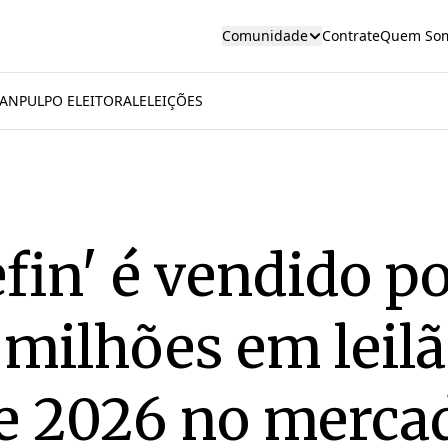
Comunidade
Contrate
Quem So
AN
PULPO ELEITORAL
ELEIÇÕES
fin' é vendido p
 milhões em leilã
e 2026 no merca