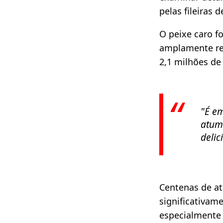
pelas fileiras d
O peixe caro f
amplamente rec
2,1 milhões de 
"É em
atum 
delici
Centenas de at
significativam
especialmente 