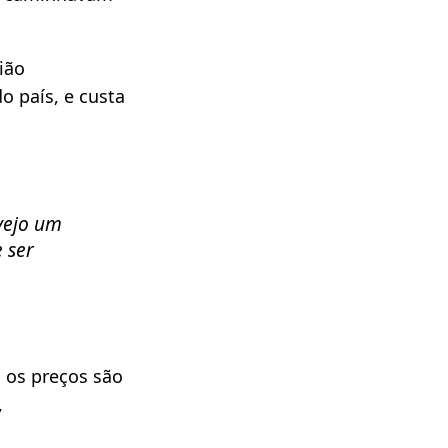
ião
 país, e custa
vejo um
 ser
 os preços são
,