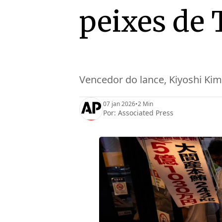
peixes de 
Vencedor do lance, Kiyoshi Ki
07 jan 2026
•
2 Min
Por:
Associated Press