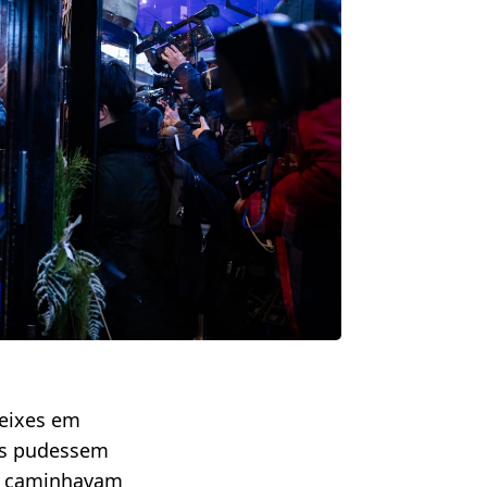
peixes em
es pudessem
to caminhavam