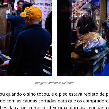
Imagens: AP/Louise Delmotte
ou quando o sino tocou, e o piso estava repleto de 
edo com as caudas cortadas para que os comprador
hes da carne, como cor, textura e gordura, enquan