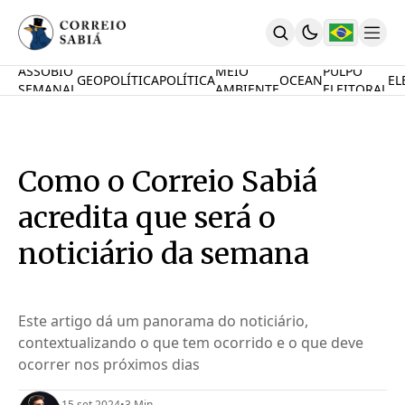
ASSOBIO
MEIO
PULPO
GEOPOLÍTICA
POLÍTICA
OCEAN
EL
SEMANAL
AMBIENTE
ELEITORAL
Comunidade
Mamute Político
Ocean Knowledge Hub
MauriNews
Como o Correio Sabiá
Contrate
Quem Somos
acredita que será o
English
Inovações
noticiário da semana
Desafio Oceânico
Imposto De Renda
Calcule O Carbono
Este artigo dá um panorama do noticiário,
Calcule A Poupança
contextualizando o que tem ocorrido e o que deve
PARTICIPE
ocorrer nos próximos dias
15 set 2024
•
3 Min