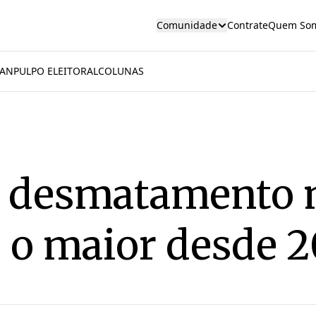
Comunidade
Contrate
Quem So
AN
PULPO ELEITORAL
COLUNAS
 desmatamento n
 o maior desde 2