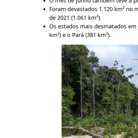
O mês de junho também teve a pio
Foram devastados 1.120 km² no 
de 2021 (1.061 km²).
Os estados mais desmatados em 
km²) e o Pará (381 km²).